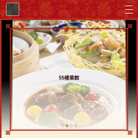
55楼菜館