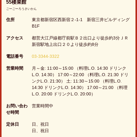
55楼菜館
ごーごーろうさいかん
この店舗情報をシェアする
住所
東京都新宿区西新宿２-1-1 新宿三井ビルディング
B1F
55楼菜館
アクセス
都営大江戸線都庁前駅Ｂ２出口より徒歩約3分ＪＲ
東京都新宿区西新宿２-1-1 新宿三井ビルディングB1F
新宿駅地上出口２０より徒歩約8分
https://55rousaikan.owst.jp/
電話番号
03-3344-3322
お店情報をコピー
営業時間
月～金: 11:00～15:00 （料理L.O. 14:30 ドリンク
L.O. 14:30） 17:00～22:00 （料理L.O. 21:30 ドリ
ンクL.O. 21:30） 土: 11:30～15:00 （料理L.O.
14:30 ドリンクL.O. 14:30） 17:00～21:00 （料理
L.O. 20:00 ドリンクL.O. 20:00）
お問い合わ
営業時間中
閉じる
せ時間
定休日
日、祝日
日、祝日