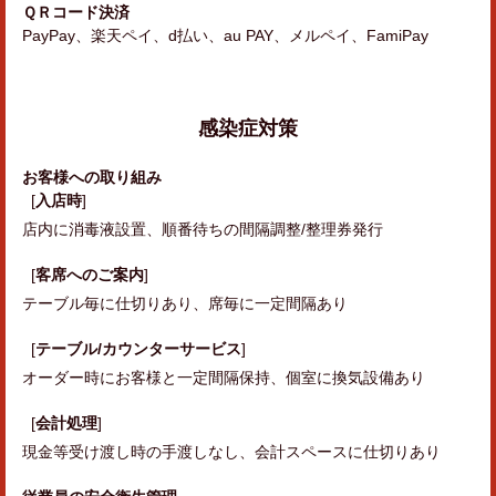
ＱＲコード決済
PayPay、楽天ペイ、d払い、au PAY、メルペイ、FamiPay
感染症対策
お客様への取り組み
[
入店時
]
店内に消毒液設置
順番待ちの間隔調整/整理券発行
[
客席へのご案内
]
テーブル毎に仕切りあり
席毎に一定間隔あり
[
テーブル/カウンターサービス
]
オーダー時にお客様と一定間隔保持
個室に換気設備あり
[
会計処理
]
現金等受け渡し時の手渡しなし
会計スペースに仕切りあり