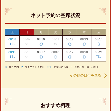
ネット予約の空席状況
土
日
月
火
水
木
金
08/08
08/09
08/10
08/11
08/12
08/13
08/14
TEL
休
◎
休
◎
◎
◎
08/15
08/16
08/17
08/18
08/19
08/20
08/21
TEL
休
◎
◎
◎
◎
TEL
◎
即予約可
□
リクエスト予約可
TEL
要問い合わせ
×
予約不可
休
定休日
その他の日付を見る
おすすめ料理